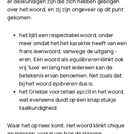
er deskundigen zijn die zich hebben gebogen
over het woord, en zij zijn ongeveer op dit punt
gekomen:
het lijkt een respectabel woord, onder
meer omdat het het karakter heeft van een
frans leenwoord, vanwege de uitgang -
eren. Een woord als
equilibreren
klinkt ook
vrij ‘luxe’ en lang niet iedereen kan de
betekenis ervan benoemen. Net zoals dat
bij het woord
epibreren
dus is.
het Griekse voorzetsel
epi
zit in het woord,
wat eveneens duidt op een knap stukje
taalkundigheid.
Waar het op neer komt. Het woord klinkt chique
en mensen, vooral van hoe de Haagse