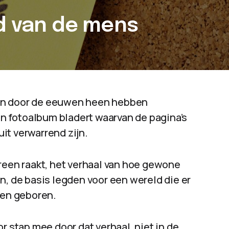
id van de mens
en door de eeuwen heen hebben
een fotoalbum bladert waarvan de pagina’s
it verwarrend zijn.
reen raakt, het verhaal van hoe gewone
n, de basis legden voor een wereld die er
den geboren.
r stap mee door dat verhaal, niet in de